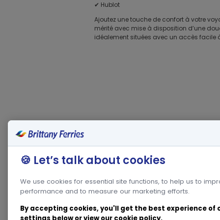
✔ Hublot
Ajoutez une touche de confort à votre voy
mérité avec mise à disposition d’une douch
idéalement situées avec un accès facile à 
🍪 Let’s talk about cookies
We use cookies for essential site functions, to help us to imp
performance and to measure our marketing efforts.
By accepting cookies, you'll get the best experience of
settings below or view our
cookie policy
.