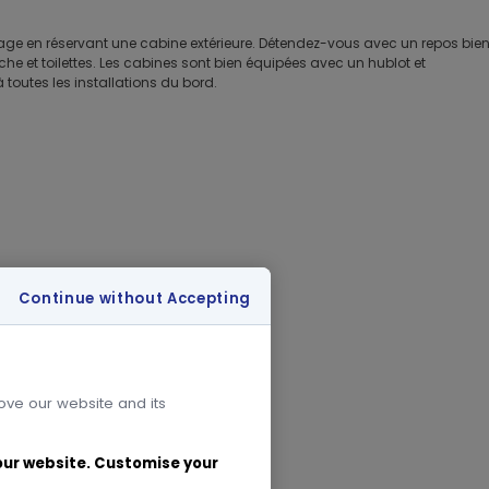
age en réservant une cabine extérieure. Détendez-vous avec un repos bie
e et toilettes. Les cabines sont bien équipées avec un hublot et
toutes les installations du bord.
Continue without Accepting
rove our website and its
 our website. Customise your