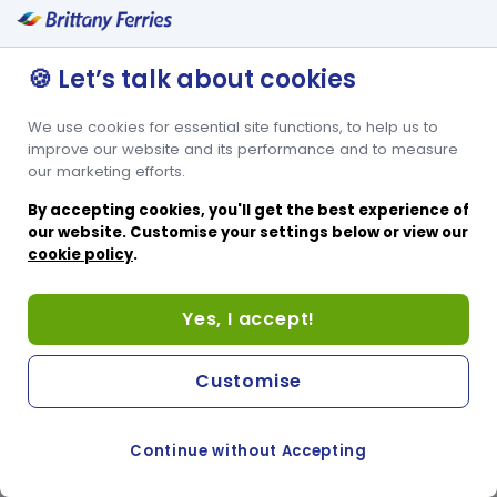
Corbeille de fruits et bouteille d’eau minérale offerts
Produits d’accueil et de douche luxueux gratuits
🍪 Let’s talk about cookies
We use cookies for essential site functions, to help us to
improve our website and its performance and to measure
our marketing efforts.
By accepting cookies, you'll get the best experience of
our website. Customise your settings below or view our
cookie policy
.
Yes, I accept!
Customise
Continue without Accepting
COOKIE PREFERENCES
PASSER AU SITE ANGLAIS