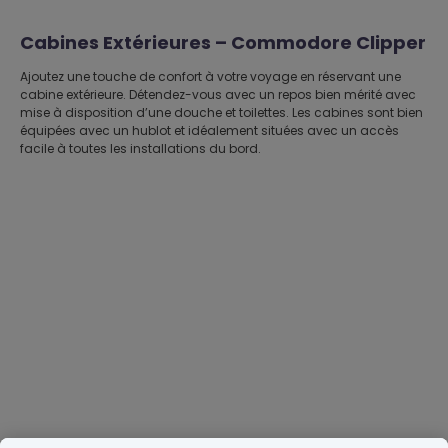
Cabines Extérieures – Commodore Clipper
Ajoutez une touche de confort à votre voyage en réservant une
cabine extérieure. Détendez-vous avec un repos bien mérité avec
mise à disposition d’une douche et toilettes. Les cabines sont bien
équipées avec un hublot et idéalement situées avec un accès
facile à toutes les installations du bord.